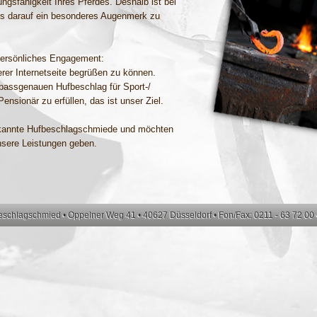
ngsfähigkeit Ihres Pferdes. Deshalb ist bei
des darauf ein besonderes Augenmerk zu
ersönliches Engagement:
erer Internetseite begrüßen zu können.
passgenauen Hufbeschlag für Sport-/
Pensionär zu erfüllen, das ist unser Ziel.
erkannte Hufbeschlagschmiede und möchten
nsere Leistungen geben.
schlagschmied • Oppelner Weg 41 • 40627 Düsseldorf • Fon/Fax: 0211 - 63 72 00 •