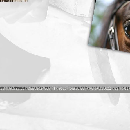
ilehufschmied.de
schlagschmied • Oppelner Weg 41 • 40627 Düsseldorf • Fon/Fax: 0211 - 63 72 00 •